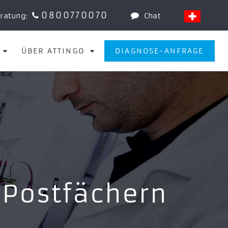
0800770070
eratung:
Chat
ÜBER ATTINGO
DIAGNOSE-ANFRAGE
 Postfächern