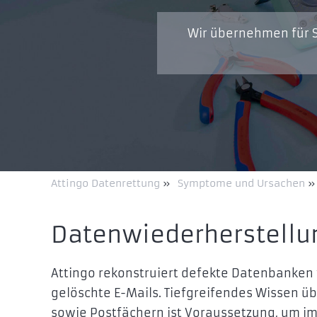
Wir übernehmen für S
Attingo Datenrettung
»
Symptome und Ursachen
»
Datenwiederherstellu
Attingo rekonstruiert defekte Datenbanken 
gelöschte E-Mails. Tiefgreifendes Wissen ü
sowie Postfächern ist Voraussetzung, um im 