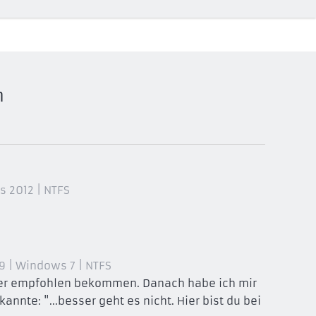
Lotus Notes
Mozilla Thunderbird
Apple Mail
Zimbra
n
2012 | NTFS
 | Windows 7 | NTFS
iker empfohlen bekommen. Danach habe ich mir
te: "...besser geht es nicht. Hier bist du bei