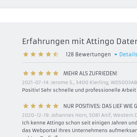
Entour
Outlook for Windows 3.1x
Office 
Outlook for Macintosh
Entour
Outlook 97
Outloo
Outlook 98
Outlook
Outlook 2000
Erfahrungen mit Attingo Date
Outlook
Entourage 2001
Entourage X
128
Bewertungen
Detail
Exchan
MEHR ALS ZUFRIEDEN!
2021-07-14:
Jerome S., 3400 Kierling
, WD5003AB
Positiv! Sehr schnelle und professionelle Arbeit
NUR POSITIVES: DAS LIEF WIE 
2020-12-19:
Johannes Horn, 5081 Anif
, Western
Ich kenne Attingo schon seit einigen Jahren 
das Webportal Ihres Unternehmens aufmerksam du