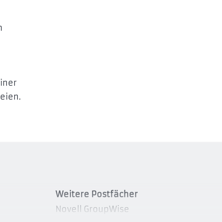
m
iner
eien.
Weitere Postfächer
Novell GroupWise