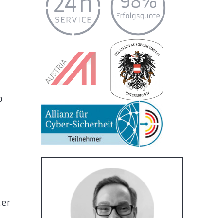
b
der