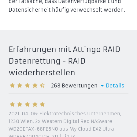
der Tatsache, dass Datenverfügbarkeit und
Datensicherheit häufig verwechselt werden.
Erfahrungen mit Attingo RAID
Datenrettung - RAID
wiederherstellen
268
Bewertungen
Details
2021-04-06:
Elektrotechnisches Unternehmen,
1230 Wien
, 2x Western Digital Red NASware
WD20EFAX-68FB5N0 aus My Cloud EX2 Ultra
WDBVBZ0040JCH-20 | Linux