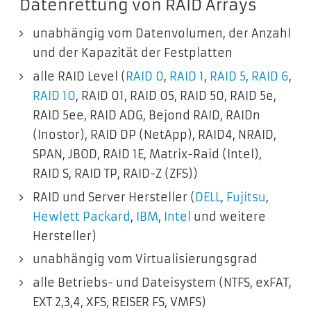
Datenrettung von RAID Arrays
unabhängig vom Datenvolumen, der Anzahl
und der Kapazität der Festplatten
alle RAID Level (
RAID 0
,
RAID 1
,
RAID 5
,
RAID 6
,
RAID 10
, RAID 01, RAID 05, RAID 50, RAID 5e,
RAID 5ee, RAID ADG, Bejond RAID, RAIDn
(Inostor), RAID DP (NetApp), RAID4, NRAID,
SPAN, JBOD, RAID 1E, Matrix-Raid (Intel),
RAID S, RAID TP, RAID-Z (ZFS))
RAID und Server Hersteller (
DELL
,
Fujitsu
,
Hewlett Packard
,
IBM
,
Intel
und weitere
Hersteller)
unabhängig vom Virtualisierungsgrad
alle Betriebs- und Dateisystem (NTFS, exFAT,
EXT 2,3,4, XFS, REISER FS, VMFS)