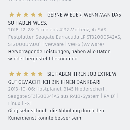
GERNE WIEDER, WENN MAN DAS
SO HABEN MUSS.
2018-12-28:
Firma aus 4132 Muttenz
, 4x SAS
Festplatten Seagate Barracuda LP ST32000542AS,
ST2000DM001 | VMware | VMFS (VMware)
Hervorragende Leistungen, haben alle Daten
wieder hergestellt bekommen.
SIE HABEN IHREN JOB EXTREM
GUT GEMACHT. ICH BIN IHNEN DANKBAR!
2013-10-06:
Hostplanet, 3145 Niederscherli
,
Seagate ST31500341AS aus RAID-System | RAID1 |
Linux | EXT
Ging sehr schnell, die Abholung durch den
Kurierdienst könnte besser sein