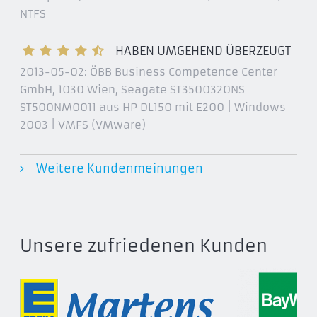
DiskCryptor
NTFS
DriveLock
DriveSentry GoAnywhere 2
HABEN UMGEHEND ÜBERZEUGT
E4M
2013-05-02:
ÖBB Business Competence Center
GmbH, 1030 Wien
, Seagate ST3500320NS
e-Capsule Private Safe
ST500NM0011 aus HP DL150 mit E200 | Windows
FinallySecure Enterprise (SECUDE)
2003 | VMFS (VMware)
Free CompuSec
FreeOTFE
Weitere Kundenmeinungen
GBDE
GELI
GNU fcrypt
IEEE P1619
Unsere zufriedenen Kunden
In re Boucher
Infotec ViPNet SafeDisk
KryptOS
Linux Unified Key Setup