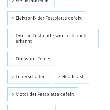
E/A Gerätefehler
SecureDoc
Securstar DriveCrypt
Sentry 2020
Elektronik der Festplatte defekt
SpyProof!
Steganos Safe
Externe Festplatte wird nicht mehr
svnd / vnconfig
erkannt
Symantec Endpoint Encryption
Transparent Data Encryption
TRESOR
Firmware-Fehler
TrueCrypt
VeraCrypt
Feuerschaden
Headcrash
Verschlüsselte Dateisysteme
BitLocker Drive Encryption
Motor der Festplatte defekt
Encrypting File System EFS
FileVault / FileVault 2
eCryptfs