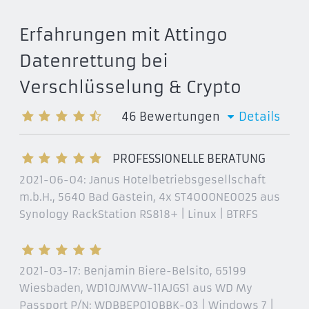
BitArmor DataControl
Bloombase Keyparc
Erfahrungen mit Attingo
CenterTools DriveLock
Datenrettung bei
CGD
Verschlüsselung & Crypto
Check Point Pointsec
Cold boot attack
46
Bewertungen
Details
Conjurers Encrypter
CrossCrypt
PROFESSIONELLE BERATUNG
Cryptainer
2021-06-04:
Janus Hotelbetriebsgesellschaft
CryptArchiver
m.b.H., 5640 Bad Gastein
, 4x ST4000NE0025 aus
Cryptmount
Synology RackStation RS818+ | Linux | BTRFS
cryptoloop
cryptoMill
cryptsetup
2021-03-17:
Benjamin Biere-Belsito, 65199
Discryptor
Wiesbaden
, WD10JMVW-11AJGS1 aus WD My
DISK Protect
Passport P/N: WDBBEP010BBK-03 | Windows 7 |