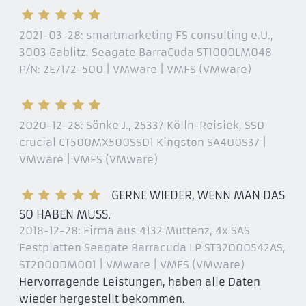
2021-03-28:
smartmarketing FS consulting e.U.,
3003 Gablitz
, Seagate BarraCuda ST1000LM048
P/N: 2E7172-500 | VMware | VMFS (VMware)
2020-12-28:
Sönke J., 25337 Kölln-Reisiek
, SSD
crucial CT500MX500SSD1 Kingston SA400S37 |
VMware | VMFS (VMware)
GERNE WIEDER, WENN MAN DAS
SO HABEN MUSS.
2018-12-28:
Firma aus 4132 Muttenz
, 4x SAS
Festplatten Seagate Barracuda LP ST32000542AS,
ST2000DM001 | VMware | VMFS (VMware)
Hervorragende Leistungen, haben alle Daten
wieder hergestellt bekommen.