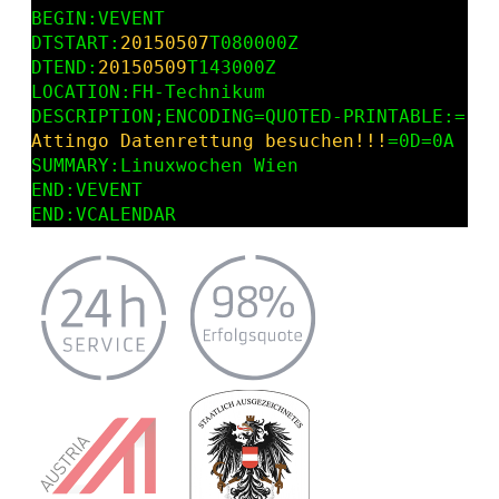
BEGIN:VEVENT

DTSTART:
20150507
T080000Z

DTEND:
20150509
T143000Z

LOCATION:FH-Technikum

Attingo Datenrettung besuchen!!!
=0D=0A

SUMMARY:Linuxwochen Wien

END:VEVENT

END:VCALENDAR