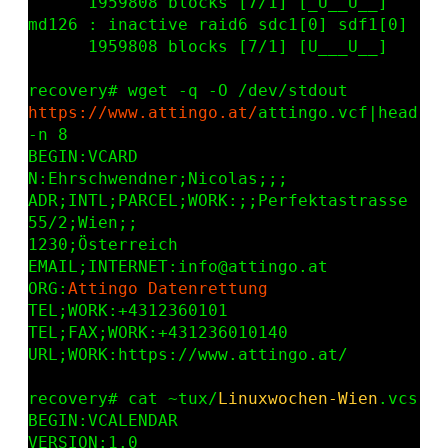
      1959808 blocks [7/1] [_U__U__]

md126 : inactive raid6 sdc1[0] sdf1[0]

      1959808 blocks [7/1] [U___U__]

https://www.attingo.at/
attingo.vcf|head 
-n 8

BEGIN:VCARD

N:Ehrschwendner;Nicolas;;;

ADR;INTL;PARCEL;WORK:;;Perfektastrasse 
55/2;Wien;;

1230;Österreich

EMAIL;INTERNET:info@attingo.at

ORG:
Attingo Datenrettung
TEL;WORK:+4312360101

TEL;FAX;WORK:+431236010140

URL;WORK:https://www.attingo.at/

recovery# cat ~tux/
Linuxwochen-Wien
.vcs

BEGIN:VCALENDAR

VERSION:1.0
