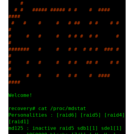
    #                                       

  # #   ##### ##### # #    #  ####   
####  

 #   #    #     #   # ##   # #    # #    
# 

#     #   #     #   # # #  # #      #    
# 

#######   #     #   # #  # # #  ### #    
# 

#     #   #     #   # #   ## #    # #    
# 

#     #   #     #   # #    #  ####   
Welcome!

recovery# cat /proc/mdstat

Personalities : [raid6] [raid5] [raid4] 
[raid1] 

md125 : inactive raid5 sdb1[1] sde1[1]
