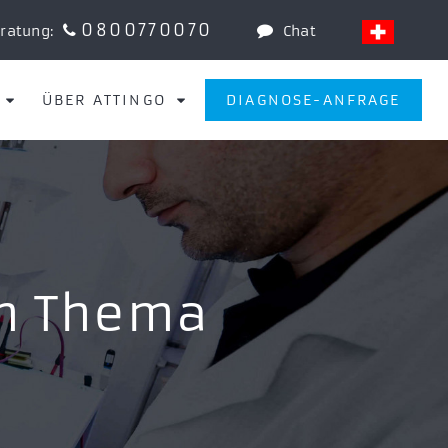
0800770070
eratung:
Chat
ÜBER ATTINGO
DIAGNOSE-ANFRAGE
um Thema