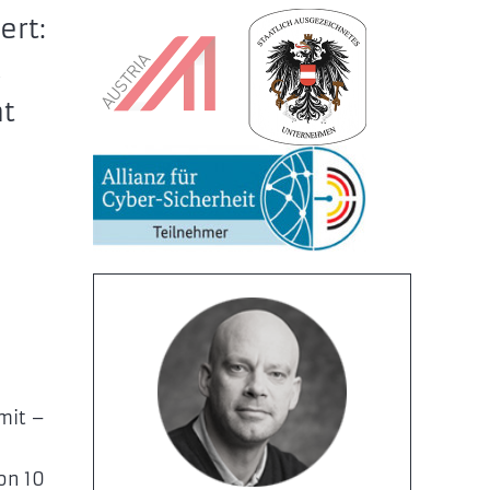
ert:
,
ht
mit –
-
on 10