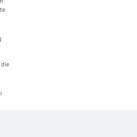
ch
rte
g
 die
r