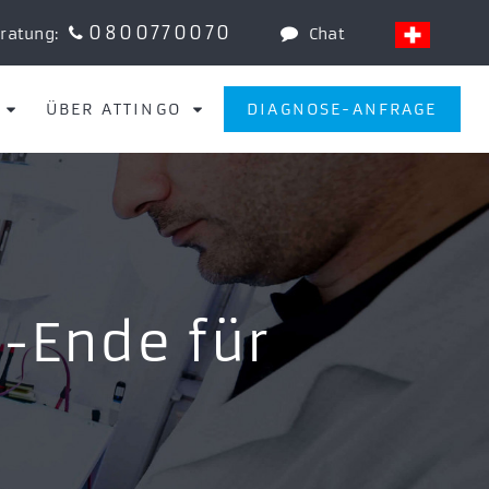
0800770070
eratung:
Chat
ÜBER ATTINGO
DIAGNOSE-ANFRAGE
-Ende für