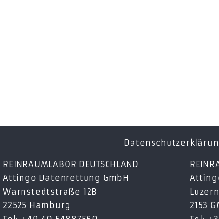
Datenschutzerkläru
REINRAUMLABOR DEUTSCHLAND
REINR
Attingo Datenrettung GmbH
Atting
Warnstedtstraße 12B
Luzern
22525 Hamburg
2153 
Tel: +49 40 54887560
Tel: +