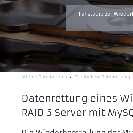
Fallstudie zur Wieder
Attingo Datenrettung
»
Fallstudien: Datenrettung
Datenrettung eines W
RAID 5 Server mit MyS
Die Wiederherstellung der M