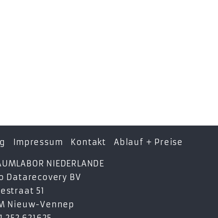
ng
Impressum
Kontakt
Ablauf + Preise
AUMLABOR NIEDERLANDE
o Datarecovery BV
estraat 51
GM Nieuw-Vennep
31 252 621625