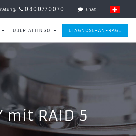
0800770070
eratung:
Chat
ÜBER ATTINGO
DIAGNOSE-ANFRAGE
Y mit RAID 5