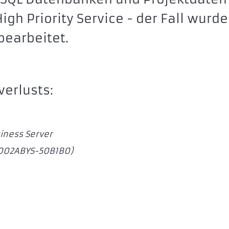
gh Priority Service - der Fall wurde
bearbeitet.
erlusts:
iness
Server
5002ABYS-50B1B0)