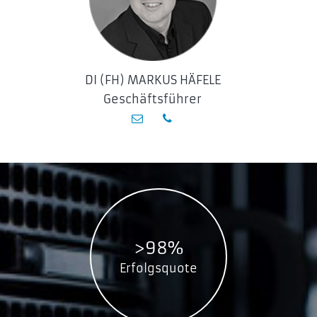
CP30100
CP3020
CP30200
CP30340
DI (FH) MARKUS HÄFELE
CP3040
Geschäftsführer
CP30540
CP3100
CP31370
CP3200(F)
CP3360
CP340
CP3500
CP3540
>98%
CP30084E
Erfolgsquote
CP30104
CP30104H