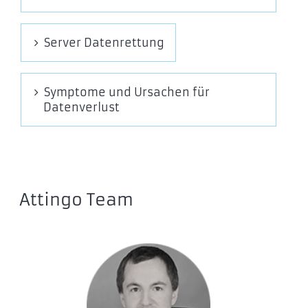
CFP Reihe
CFP1060E
Server Datenrettung
CFP1060S
CFP1060W
CFP1080S
Symptome und Ursachen für
CFP2105S
Datenverlust
CFP2105W
CFP2107S
CFP2107W
CFP4207E
Attingo Team
CFP4207S
CP Reihe
CP2120
CP30080E