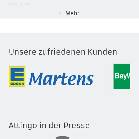
CFA Reihe
Mehr
CFA1080A
CFA1275A
CFA170A
CFA270A
CFA2161A
Unsere zufriedenen Kunden
CFA340A
CFA540A
CFA810A
CFA850A
CFL Reihe
CFL350A
Attingo in der Presse
CFL420A