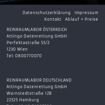
CP2254
CP2034
Datenschutzerklärung
Impressum
CP2044/PK
Kontakt
Ablauf + Preise
CP2064
CP2084
REINRAUMLABOR ÖSTERREICH
CP2088
Attingo Datenrettung GmbH
CP2124
Perfektastraße 55/2
CP3000
1230 Wien
CP30064
Tel: 0800770070
CP30064H
CP30084E
CP30084
REINRAUMLABOR DEUTSCHLAND
Attingo Datenrettung GmbH
Warnstedtstraße 12B
22525 Hamburg