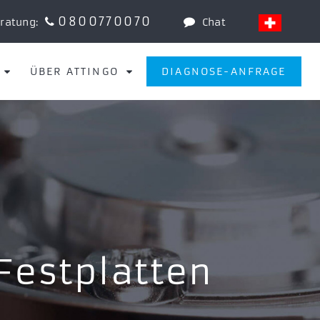
0800770070
eratung:
Chat
ÜBER ATTINGO
DIAGNOSE-ANFRAGE
Festplatten