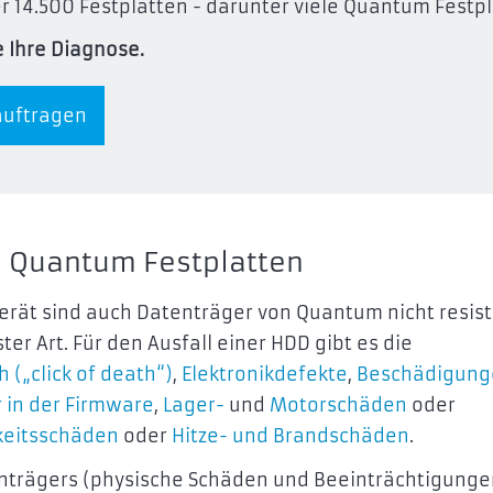
r 14.500 Festplatten - darunter viele Quantum Festp
 Ihre Diagnose.
auftragen
i Quantum Festplatten
erät sind auch Datenträger von Quantum nicht resis
r Art. Für den Ausfall einer HDD gibt es die
 („click of death“)
,
Elektronikdefekte
,
Beschädigung
r in der Firmware
,
Lager-
und
Motorschäden
oder
keitsschäden
oder
Hitze- und Brandschäden
.
nträgers (physische Schäden und Beeinträchtigunge