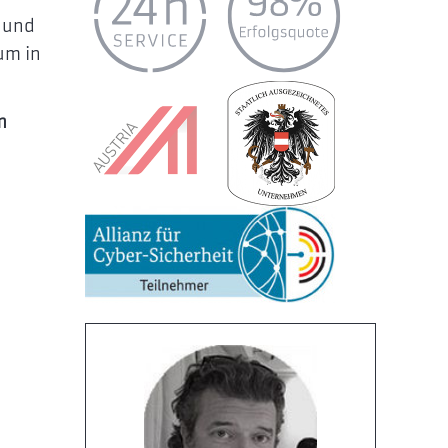
n und
um in
m