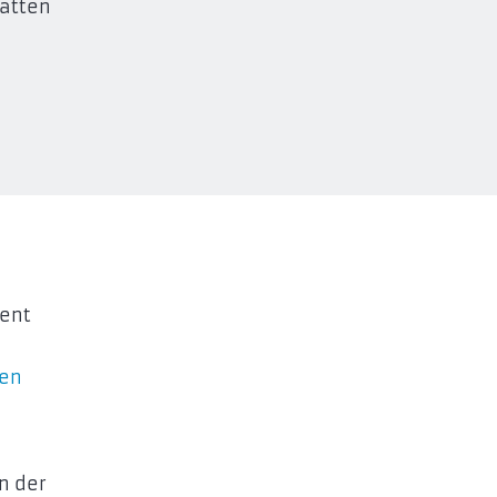
latten
tent
en
n der