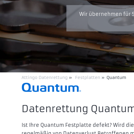
Wir übernehmen für S
Attingo Datenrettung
»
Festplatten
»
Quantum
Datenrettung Quantum
Ist Ihre Quantum Festplatte defekt? Wird di
regelmäßig von Datenverlust Betroffenen m