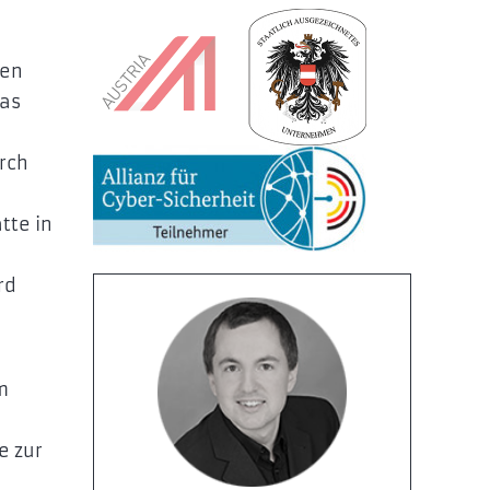
den
das
rch
tte in
rd
m
e zur