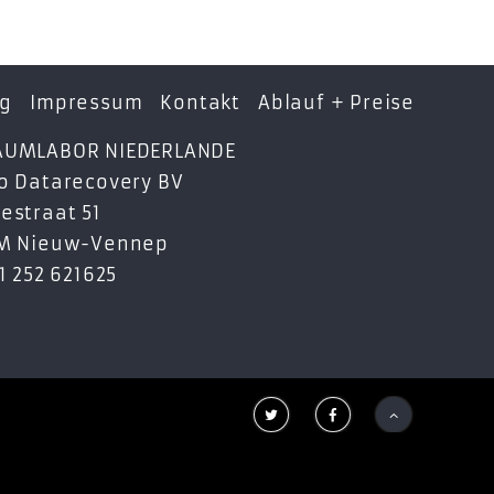
ng
Impressum
Kontakt
Ablauf + Preise
AUMLABOR NIEDERLANDE
o Datarecovery BV
estraat 51
GM Nieuw-Vennep
31 252 621625


