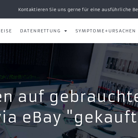
Kontaktieren Sie uns gerne für eine ausführliche B
EISE
DATENRETTUNG
SYMPTOME+URSACHEN
n auf gebraucht
via eBay "gekauft