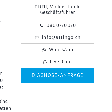
DI (FH) Markus Häfele
Geschäftsführer
er
0800770070
info@attingo.ch
WhatsApp
Live-Chat
en
DIAGNOSE-ANFRAGE
00
et
sind
latten