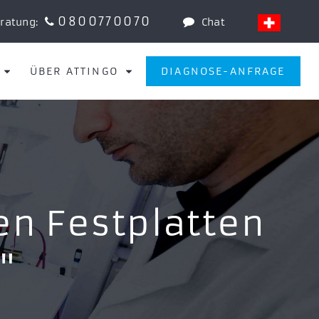
0800770070
eratung:
Chat
ÜBER ATTINGO
DIAGNOSE-ANFRAGE
en Festplatten
"