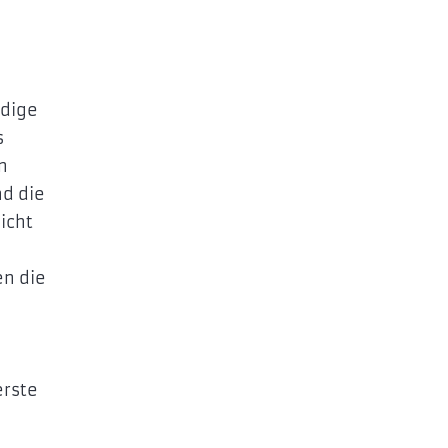
ndige
s
n
nd die
icht
en die
erste