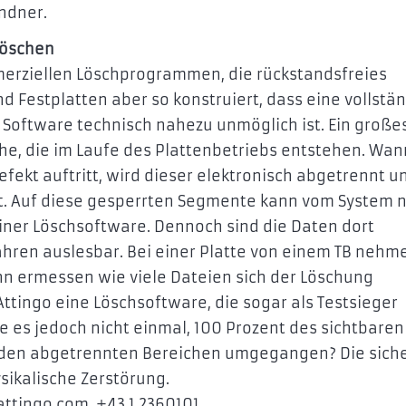
ndner.
löschen
merziellen Löschprogrammen, die rückstandsfreies
d Festplatten aber so konstruiert, dass eine vollstä
r Software technisch nahezu unmöglich ist. Ein große
he, die im Laufe des Plattenbetriebs entstehen. Wan
fekt auftritt, wird dieser elektronisch abgetrennt u
t. Auf diese gesperrten Segmente kann vom System n
iner Löschsoftware. Dennoch sind die Daten dort
ahren auslesbar. Bei einer Platte von einem TB nehm
n ermessen wie viele Dateien sich der Löschung
Attingo eine Löschsoftware, die sogar als Testsieger
e es jedoch nicht einmal, 100 Prozent des sichtbaren
it den abgetrennten Bereichen umgegangen? Die sich
sikalische Zerstörung.
ttingo.com, +43 1 2360101