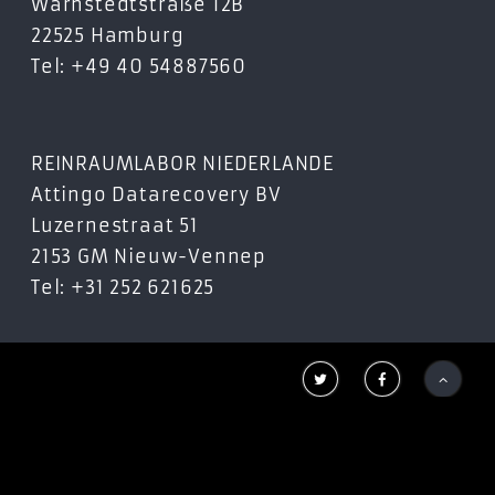
Warnstedtstraße 12B
22525 Hamburg
Tel: +49 40 54887560
REINRAUMLABOR NIEDERLANDE
Attingo Datarecovery BV
Luzernestraat 51
2153 GM Nieuw-Vennep
Tel: +31 252 621625


