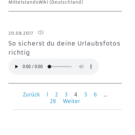
MittelstandsWiki (Deutschland)
20.08.2017
So sicherst du deine Urlaubsfotos
richtig
Zurück
1
2
3
4
5
6
...
29
Weiter