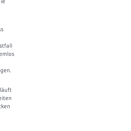
ie
ss
tfall
lemlos
igen.
läuft
eiten
cken
n
n