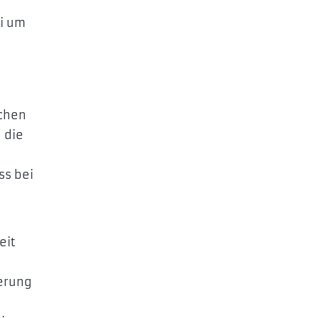
ei um
ichen
 die
ss bei
eit
erung