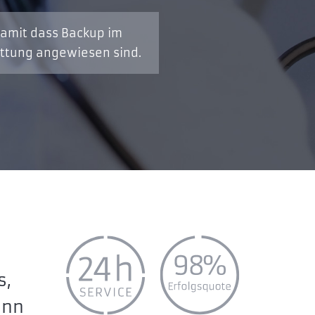
 damit dass Backup im
ettung angewiesen sind.
s,
enn