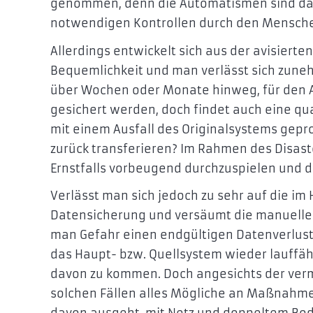
genommen, denn die Automatismen sind da
notwendigen Kontrollen durch den Mensche
Allerdings entwickelt sich aus der avisiert
Bequemlichkeit und man verlässt sich zuneh
über Wochen oder Monate hinweg, für den A
gesichert werden, doch findet auch eine qua
mit einem Ausfall des Originalsystems gepr
zurück transferieren? Im Rahmen des Disaste
Ernstfalls vorbeugend durchzuspielen und d
Verlässt man sich jedoch zu sehr auf die i
Datensicherung und versäumt die manuelle
man Gefahr einen endgültigen Datenverlust 
das Haupt- bzw. Quellsystem wieder lauff
davon zu kommen. Doch angesichts der verm
solchen Fällen alles Mögliche an Maßnahm
davon ausgeht, mit Netz und doppeltem Bod