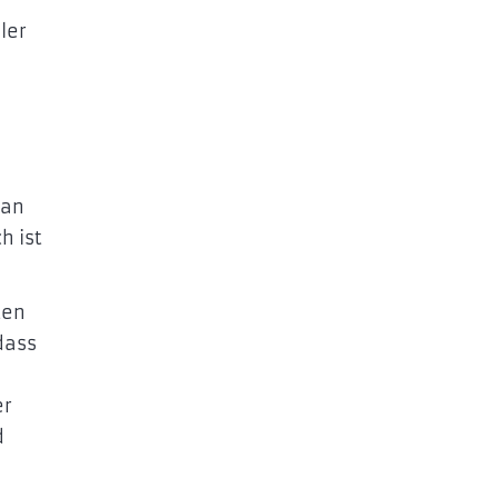
ler
man
h ist
ten
dass
er
d