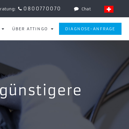
0800770070
eratung:
Chat
ÜBER ATTINGO
DIAGNOSE-ANFRAGE
 günstigere