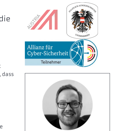
die
t
, dass
ne