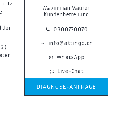
trotz
Maximilian Maurer
er
Kundenbetreuung
d der
0800770070
info@attingo.ch
SI),
Daten
WhatsApp
Live-Chat
DIAGNOSE-ANFRAGE