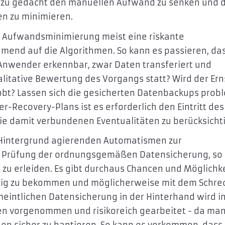
zu gedacht den manuellen Aufwand zu senken und d
n zu minimieren.
en Aufwandsminimierung meist eine riskante
mend auf die Algorithmen. So kann es passieren, da
nwender erkennbar, zwar Daten transferiert und
litative Bewertung des Vorgangs statt? Wird der Erns
obt? Lassen sich die gesicherten Datenbackups prob
r-Recovery-Plans ist es erforderlich den Eintritt des
ie damit verbundenen Eventualitäten zu berücksicht
m Hintergrund agierenden Automatismen zur
 Prüfung der ordnungsgemäßen Datensicherung, so 
zu erleiden. Es gibt durchaus Chancen und Möglichk
ähig zu bekommen und möglicherweise mit dem Schre
eintlichen Datensicherung in der Hinterhand wird i
en vorgenommen und risikoreich gearbeitet - da ma
en sicher zu hantieren. So kann es vorkommen, dass