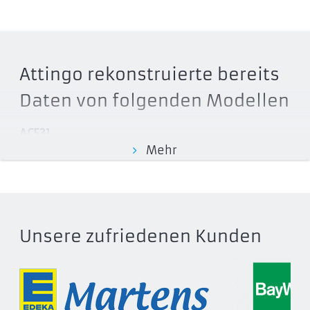
Attingo rekonstruierte bereits
Daten von folgenden Modellen
AC531
Mehr
AP500GAC531U-1
AP1TBAC531U-1
AP2TBAC531U-1
AC730
Unsere zufriedenen Kunden
AP1TBAC730S-1
AP2TBAC730S-1
AC233
AP500GAC233B-S