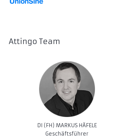
AP1TBAC532B-1
AP1TBAC532W-1
SSDs
Apacer A52280P2
Attingo Team
Apacer AS2280P4
Apacer AS2280Q4
Apacer PP3480
DI (FH) MARKUS HÄFELE
Geschäftsführer