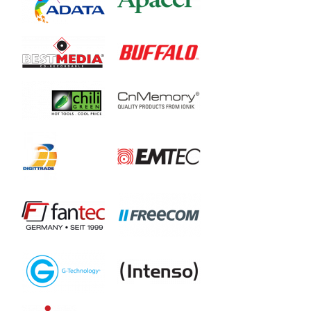
AP500GAC235G-1
AP1TBAC235G-1
AP1TBAC235B-1
AP500GAC235B-1
AC632
AP1TBAC632
AP2TBAC632
AC631
AP1TBAC631
AP2TBAC631
AD100
AD300
AC533
AP1TBAC533B-1