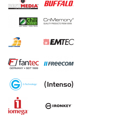
2598S3
2598S3-V1
2599US3-V1
2789C3-V1
2789U3
2789U3-V1
3588C3
AD29C3
AD29U3
DY251C3
DY251U3
DY252C3
DY252U3
DY254C3
DY254U3
MD25U3