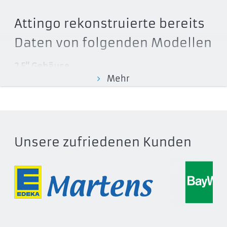
Attingo rekonstruierte bereits
Daten von folgenden Modellen
2.5‘‘ Gehäuse
Mehr
2518C3
2139C3
2139U3
2189C3
2189U3
Unsere zufriedenen Kunden
2518S3
2528C3
2528U3
2529RC3
2538C3
2538U3