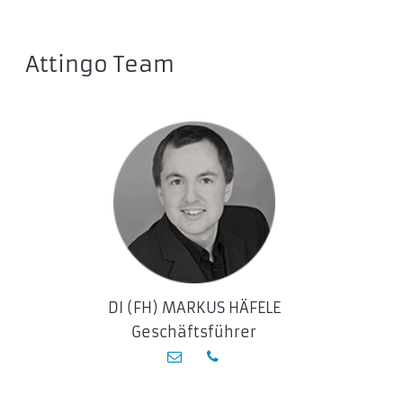
7688C3
7688U3
9648RUSI3
Attingo Team
DY351C3
DY351U3
DY352C3
DY352U3
MD35U3
Multi Bay HDD Enclosure
3529SUS3-C
1088USJ3
3529NAS
DI (FH) MARKUS HÄFELE
3529US3-C
Geschäftsführer
3549NAS
3559NAS
3559SUSJ3