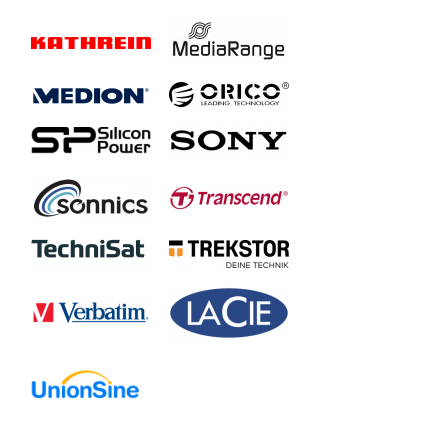
3.5‘‘ Gehäuse
3528C3
3139C3
3139U3
3518C3
3518S3
3528U3
3569C3
3569S3
3588C3
3588S3
3588US3-V1
7618NAS
7618SE3
7618US3