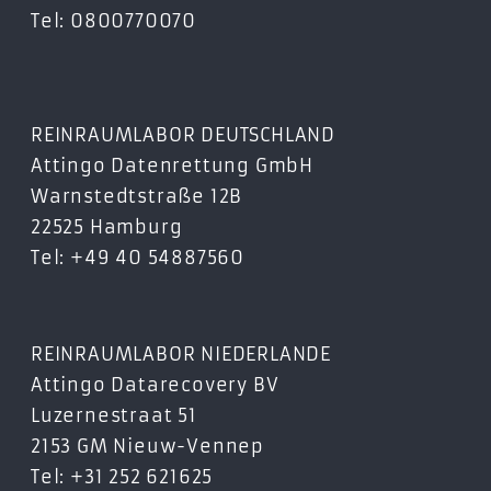
Tel: 0800770070
9548RU3
9558RU3
DMS-RC3
MSG-RC3
REINRAUMLABOR DEUTSCHLAND
NS200RC3
Attingo Datenrettung GmbH
NS200RU3
Warnstedtstraße 12B
NS200U3
22525 Hamburg
NS400C3
Tel: +49 40 54887560
NS400RC3
NS400RU3
NS400U3
REINRAUMLABOR NIEDERLANDE
NS500C3
Attingo Datarecovery BV
NS500RC3
Luzernestraat 51
NS500RU3
2153 GM Nieuw-Vennep
NS500U3
Tel: +31 252 621625
NS800C3