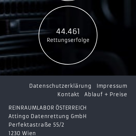
WS200U3
WS400C3
WS400RC3
WS400RU3
44.461
WS400U3
Rettungserfolge
WS500C3
WS500RC3
WS500RU3
WS500U3
Multi Bay Enclosure with RAID
Datenschutzerklärung
Impressum
NS200C3
Kontakt
Ablauf + Preise
2529RC3
REINRAUMLABOR ÖSTERREICH
3529RUS3
Attingo Datenrettung GmbH
3549RUS3
Perfektastraße 55/2
3559RUS3
1230 Wien
9528RU3