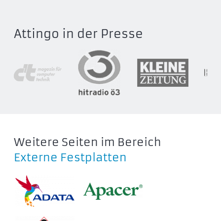
2539C3
2539U3
Attingo in der Presse
2558S3
2569S3
2577U3
2578C3
2578U3
2579S3
2579S3-V1
2588C3
Weitere Seiten im Bereich
2588H3
Externe Festplatten
2588S3
2588US
2588US3
2589S3
2598C3