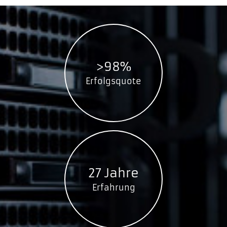
8988USJ3
9528S3
9528U3
9548U3
9558S3
>98%
9558U3
Erfolgsquote
9928U3
9948U3
9958U3
DS200C3
DS200U3
DS500C3
27 Jahre
DS500U3
Erfahrung
WS200C3
WS200RC3
WS200RU3