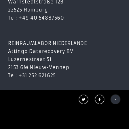
Warnstedtstraße 12B
22525 Hamburg
Tel: +49 40 54887560
REINRAUMLABOR NIEDERLANDE
Attingo Datarecovery BV
Luzernestraat 51
2153 GM Nieuw-Vennep
Tel: +31 252 621625


