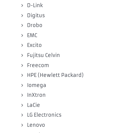
D-Link
Digitus
Drobo
EMC
Excito
Fujitsu Celvin
Freecom
HPE (Hewlett Packard)
Iomega
InXtron
LaCie
LG Electronics
Lenovo