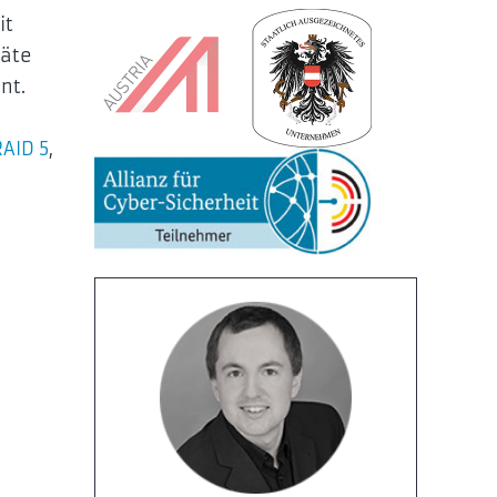
it
räte
ant.
RAID 5
,