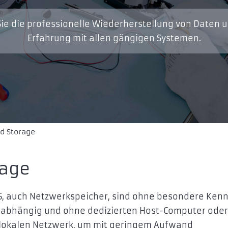
ie die professionelle Wiederherstellung von Daten 
Erfahrung mit allen gängigen Systemen.
d Storage
rage
S, auch Netzwerkspeicher, sind ohne besondere Kenn
nabhängig und ohne dedizierten Host-Computer oder
m lokalen Netzwerk, um mit geringem Aufwand