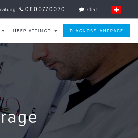
0800770070
eratung:
Chat
ÜBER ATTINGO
DIAGNOSE-ANFRAGE
orage