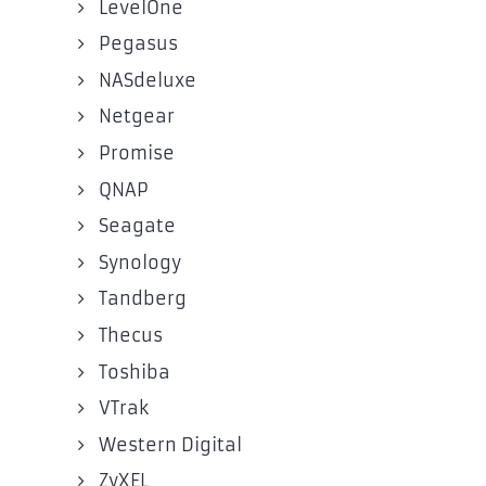
LevelOne
Pegasus
NASdeluxe
Netgear
Promise
QNAP
Seagate
Synology
Tandberg
Thecus
Toshiba
VTrak
Western Digital
ZyXEL