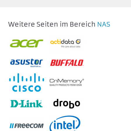
50353200
50353201
50355200
Weitere Seiten im Bereich
NAS
50355201
50357200
50357201
50359200
50359201