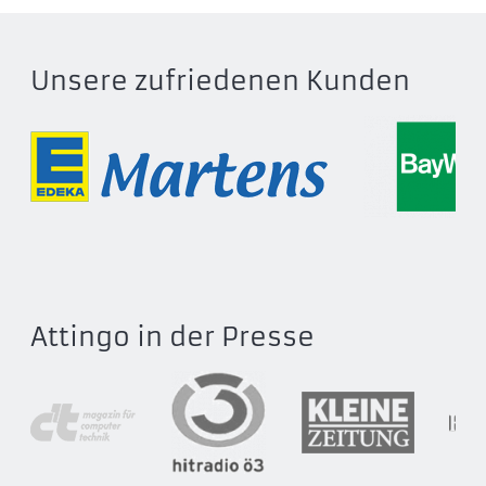
50156201
50300000
50333200
Unsere zufriedenen Kunden
50333201
50335200
50335201
50336200
50337200
50343200
50343201
50345200
Attingo in der Presse
50345201
50346200
50347200
50347201
50349201