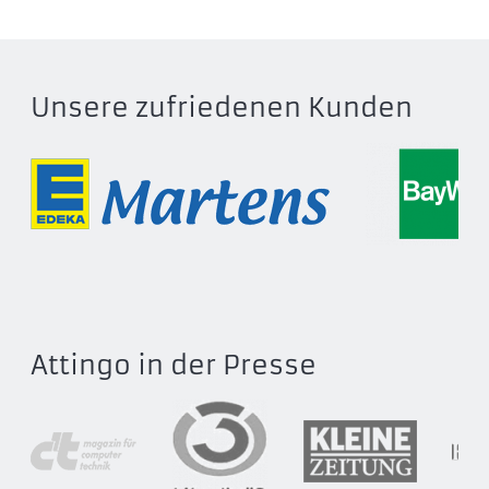
N1T1
N1T1TD1
N1T3
N2A2
Unsere zufriedenen Kunden
N2A2DD2
N2ADF2
N2B1
N2B1DB2
N2R1
N2R1DD2
N4B1
N4B1N
Attingo in der Presse
N4B2