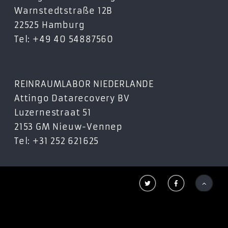
Warnstedtstraße 12B
22525 Hamburg
Tel: +49 40 54887560
REINRAUMLABOR NIEDERLANDE
Attingo Datarecovery BV
Luzernestraat 51
2153 GM Nieuw-Vennep
Tel: +31 252 621625


