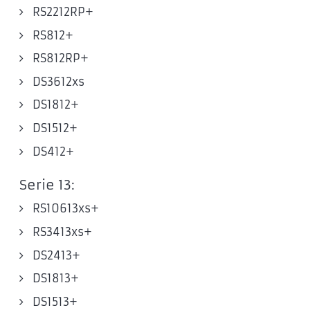
RS2212RP+
RS812+
RS812RP+
DS3612xs
DS1812+
DS1512+
DS412+
Serie 13:
RS10613xs+
RS3413xs+
DS2413+
DS1813+
DS1513+