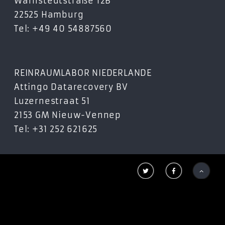
Warnstedtstraße 12B
22525 Hamburg
Tel: +49 40 54887560
REINRAUMLABOR NIEDERLANDE
Attingo Datarecovery BV
Luzernestraat 51
2153 GM Nieuw-Vennep
Tel: +31 252 621625


