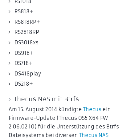
FS1018
RS818+
RS818RP+
RS2818RP+
DS3018xs
DS918+
DS718+
DS418play
DS218+
Thecus NAS mit Btrfs
Am 15. August 2014 kündigte
Thecus
ein
Firmware-Update (Thecus OS5 X64 FW
2.06.02.10) für die Unterstützung des Btrfs
Dateisystems bei diversen
Thecus NAS