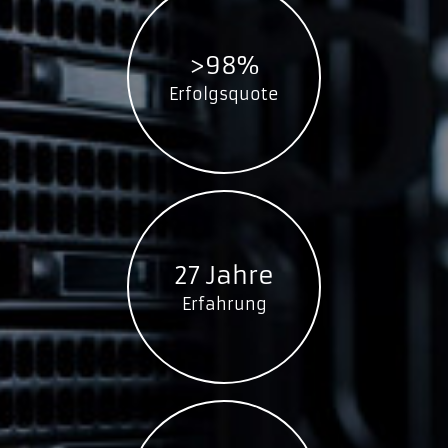
SSDPR-CX400-256-A
GOODRAM S400m mSATA SSD
>98%
SSDPB-S400M-060
Erfolgsquote
SSDPB-S400M-120
SSDPB-S400M-240
SSDPB-S400M-480
GOODRAM S400u SATA M.2 2280 SSD
SSDPB-S400U-120-80
SSDPB-S400U-240-80
27 Jahre
SSDPB-S400U-480-80
Erfahrung
GOODRAM S400u SATA M.2 2260 SSD
SSDPB-S400U-060-60
SSDPB-S400U-120-60
SSDPB-S400U-240-60
GOODRAM S400u SATA M.2 2242 SSD