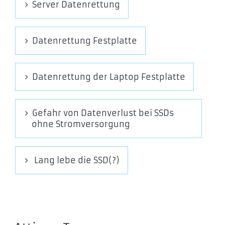
Server Datenrettung
SSDPR-CL100-120-G3
SSDPR-CL100-240-G3
SSDPR-CL100-480-G3
Datenrettung Festplatte
SSDPR-CL100-960-G3
GOODRAM HX100 SSD
Datenrettung der Laptop Festplatte
SSDPR-HX100-256
SSDPR-HX100-512
SSDPR-HX100-01T
Gefahr von Datenverlust bei SSDs
ohne Stromversorgung
GOODRAM HL100 SSD
SSDPR-HL100-256
SSDPR-HL100-512
Lang lebe die SSD(?)
SSDPR-HL100-01T
SSDPR-HL100-02T
IRDM PRO gen.2 SATA 2,5″ SSD
IRP-SSDPR-S25C-256