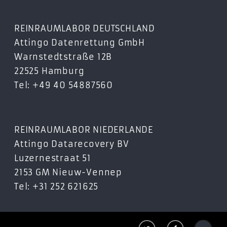
SSDPR-CX400-128
SSDPR-CX400-256
REINRAUMLABOR DEUTSCHLAND
SSDPR-CX400-512
Attingo Datenrettung GmbH
SSDPR-CX400-01T
Warnstedtstraße 12B
22525 Hamburg
GOODRAM CX200 SATA 2,5″ SSD
Tel: +49 40 54887560
SSDPR-CX200-120
SSDPR-CX200-240
SSDPR-CX200-480
REINRAUMLABOR NIEDERLANDE
SSDPR-CX200-960
Attingo Datarecovery BV
GOODRAM CL100 SATA 2,5″ SSD
Luzernestraat 51
SSDPR-CL100-120
2153 GM Nieuw-Vennep
SSDPR-CL100-240
Tel: +31 252 621625
SSDPR-CL100-480
IRDM Ultimate M.2 SSD