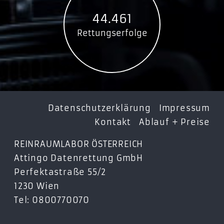
SSDPB-S400U-120-42
44.461
SSDPB-S400U-240-42
Rettungserfolge
GOODRAM PX400 M.2 SSD
SSDPR-PX400-256
SSDPR-PX400-512
GOODRAM CL100 gen.2 SATA 2,5″ SSD
SSDPR-CL100-120-G2
Datenschutzerklärung
Impressum
SSDPR-CL100-240-G2
Kontakt
Ablauf + Preise
SSDPR-CL100-480-G2
REINRAUMLABOR ÖSTERREICH
GOODRAM CX300 SATA 2,5″ SSD
Attingo Datenrettung GmbH
SSDPR-CX300-120
Perfektastraße 55/2
SSDPR-CX300-240
1230 Wien
SSDPR-CX300-480
Tel: 0800770070
SSDPR-CX300-960
GOODRAM CX400 SATA 2,5″ SSD