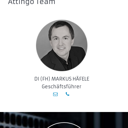
Attingo Team
IRP-SSDPR-S25C-512
IRP-SSDPR-S25C-01T
IRDM gen.2 SATA 2,5″ SSD
IR-SSDPR-S25A-120
IR-SSDPR-S25A-240
IRDM Ultimate X M.2 SSD
IRX-SSDPR-P44X-500-80
IRX-SSDPR-P44X-1K0-80
IRX-SSDPR-P44X-2K0-80
DI (FH) MARKUS HÄFELE
GOODRAM PX500 M.2 SSD
Geschäftsführer
SSDPR-PX500-256-80
SSDPR-PX500-512-80
SSDPR-PX500-01T-80
GOODRAM CX400 Anniversary SATA 2,5″ SSD