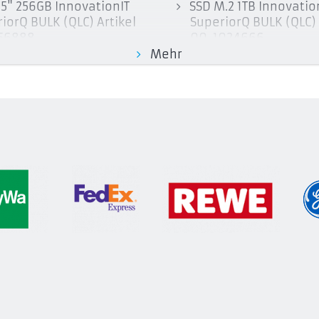
.5" 256GB InnovationIT
SSD M.2 1TB Innovatio
iorQ BULK (QLC) Artikel
SuperiorQ BULK (QLC) 
56888
00-1024666
Mehr
.5" 512GB InnovationIT
M.2 128GB Innovation
iorQ retail (QLC) Artikel
Performance NVMe P
12888
Artikel 00-128111
.5" 1TB InnovationIT
M.2 256GB Innovation
iorQ BULK (QLC) Artikel
Performance NVMe P
024888
Artikel 00-256111