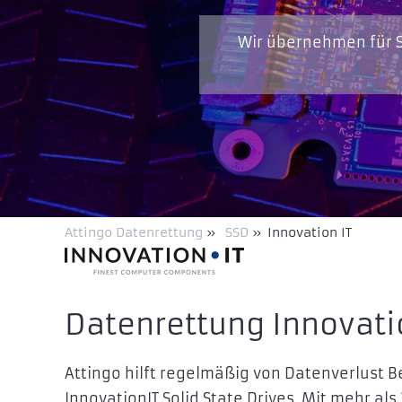
Wir übernehmen für S
Attingo Datenrettung
»
SSD
»
Innovation IT
Datenrettung Innovati
Attingo hilft regelmäßig von Datenverlust 
InnovationIT Solid State Drives. Mit mehr al