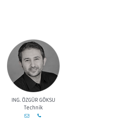
ING. ÖZGÜR GÖKSU
MAXI
Technik
Kun