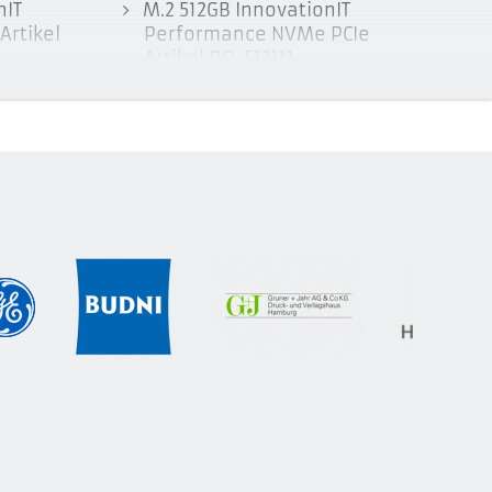
nIT
M.2 512GB InnovationIT
Artikel
Performance NVMe PCIe
Artikel 00-512111
IT
M.2 1TB InnovationIT
CIe
Performance NVMe PCIe
Artikel 00-1024111
IT
SSD M.2 512GB InnovationIT
CIe
PerformanceY GEN4 NVMe
PCIe Artikel 00-512114Y