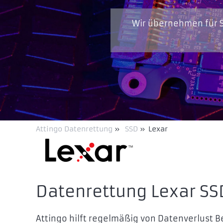
Wir übernehmen für S
Attingo Datenrettung
»
SSD
»
Lexar
Datenrettung Lexar SS
Attingo hilft regelmäßig von Datenverlust 