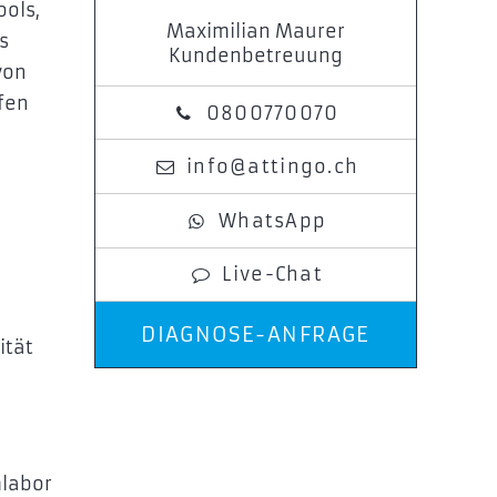
ools,
Maximilian Maurer
s
Kundenbetreuung
von
lfen
0800770070
info@attingo.ch
WhatsApp
Live-Chat
DIAGNOSE-ANFRAGE
ität
mlabor