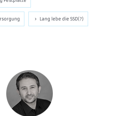
g Festplatte
ersorgung
Lang lebe die SSD(?)