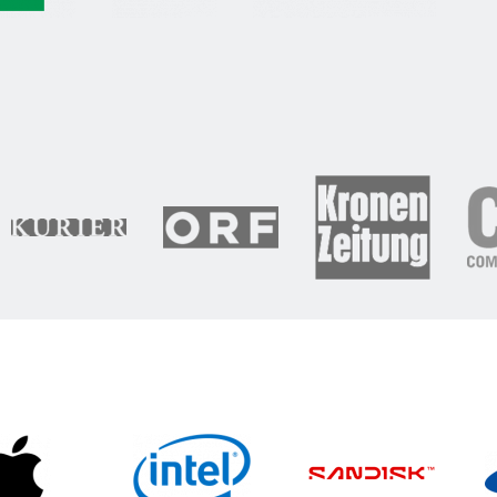
X001T-RNNNG
Lexar SL660 BLAZE Gam
L300 Portable SSD
Portable SSD
002T-RNBNG
LSL660X001T-RNNNG
001T-RNBNG
LSL660X512G-RNNNG
L500 Portable SSD
D