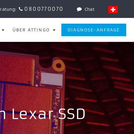
0800770070
eratung:
Chat
ÜBER ATTINGO
DIAGNOSE-ANFRAGE
n Lexar SSD