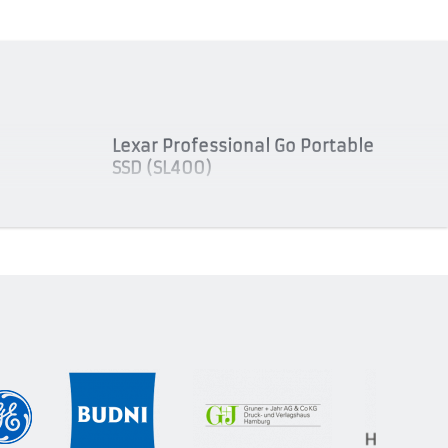
Lexar Professional Go Portable
SSD (SL400)
LSL400X002T-RNBNG
LSL400X002T-RNSNG
LSL400X001T-RNBNG
LSL400X001T-RNSNG
Lexar TouchLock Portable SSD
LSL280X001T-RNSNG
SD
LSL280X512G-RNSNG
LSL280X002T-RNSNG
Lexar Dual Drive Portable SSD