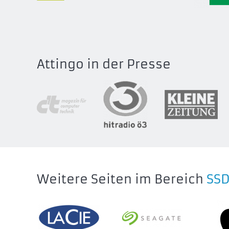
LSL210
LSL400S001T-RNBNG
Lexar S
LSL400S001T-RNSNG
LSL300
Lexar SL100 Pro SSD
LSL300
Attingo in der Presse
Lexar S
Weitere Seiten im Bereich
SS