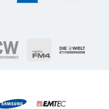
D70E
ing
LD70EXX512G-RNSNG
LD70EXX001T-RNSN
LD70EXX002T-RNSNG