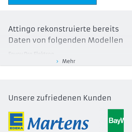
Attingo rekonstruierte bereits
Daten von folgenden Modellen
Envoy Pro Elektron
Mehr
OWCENVPK01
OWCENVPK.2
OWCENVPK.5
OWCENVPK02
OWCENVPK04
Unsere zufriedenen Kunden
Envoy Pro EX
OWCTB3ENVPRC02
OWCTB3ENVPRC10