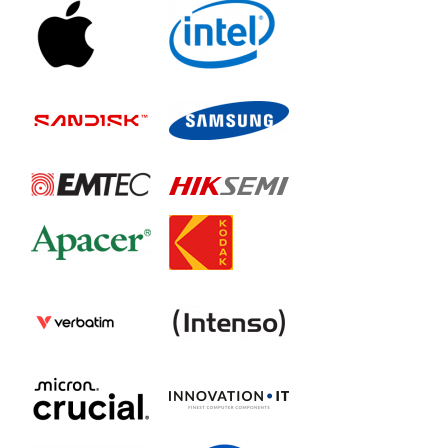
OWCENVS01
Express 1M2
OWCUS4V2EXP1MT08
OWCUS4V2EXP1MT01
OWCUS4V2EXP1MT02
OWCUS4V2EXP1MT04
ThunderBlade V4
OWCTB3TBV4T4.0
OWCTB3TBV4T16
OWCTB3TBV4T32
OWCTB3TBV4T8.0
OWCTB3TBV4T2.0
OWCTB3TBV4T1.0
ThunderBlade X8
OWCTB3TBL8X32