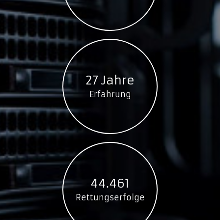
MZ-V7S250BW
MZ-V7S250E
MZ-V7S2T0BW
MZ-V7S2T0E
MZ-V7S500BW
MZ-V7S500E
27 Jahre
960 PRO
Erfahrung
MZ-V6P1T0BW
MZ-V6P2T0BW
MZ-V6P512BW
980
MZ-V8V1T0BW
MZ-V8V250BW
44.461
MZ-V8V500BW
Rettungserfolge
980 PRO