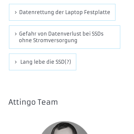
MZ-76P1T0E
Datenrettung der Laptop Festplatte
MZ-76P256B
MZ-76P256E
MZ-76P2T0B
Gefahr von Datenverlust bei SSDs
ohne Stromversorgung
MZ-76P4T0B
MZ-76P512B
MZ-76P512E
Lang lebe die SSD(?)
870 EVO
MZ-77E1T0B
MZ-77E250B
MZ-77E2T0B
Attingo Team
MZ-77E4T0B
MZ-77E500B
870 QVO
MZ-77Q1T0BW