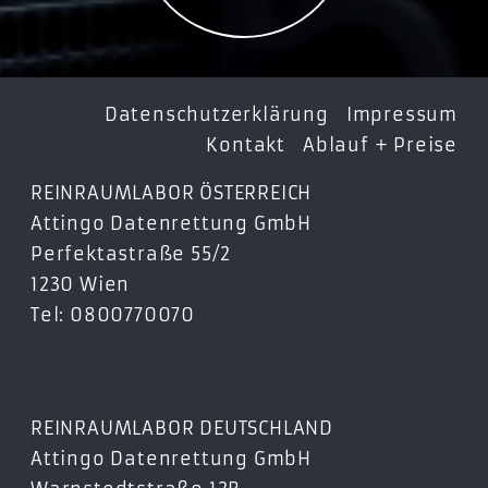
MZ-V8P1T0B
MZ-V8P1T0BW
MZ-V8P1T0CW
MZ-V8P250B
Datenschutzerklärung
Impressum
MZ-V8P250BW
Kontakt
Ablauf + Preise
MZ-V8P2T0B
REINRAUMLABOR ÖSTERREICH
MZ-V8P2T0BW
Attingo Datenrettung GmbH
MZ-V8P2T0CW
Perfektastraße 55/2
MZ-V8P500B
1230 Wien
MZ-V8P500BW
Tel: 0800770070
990 EVO
MZ-V9E1T0BW
MZ-V9E2T0BW
REINRAUMLABOR DEUTSCHLAND
990 PRO
Attingo Datenrettung GmbH
MZ-V9P1T0BW