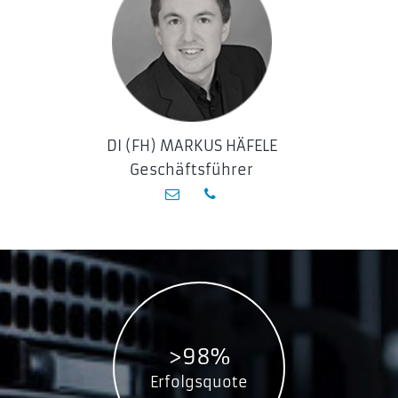
MZ-77Q2T0BW
MZ-77Q4T0BW
MZ-77Q8T0BW
970 EVO
MZ-V7E1T0BW
DI (FH) MARKUS HÄFELE
MZ-V7E1T0E
Geschäftsführer
MZ-V7E250BW
MZ-V7E250E
MZ-V7E2T0BW
MZ-V7E2T0E
MZ-V7E500BW
MZ-V7E500E
970 EVO Plus
>98%
MZ-V7S1T0BW
MZ-V7S1T0E
Erfolgsquote