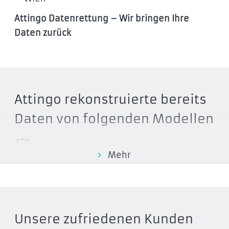
Attingo Datenrettung – Wir bringen Ihre
Daten zurück
Attingo rekonstruierte bereits
Daten von folgenden Modellen
470
Mehr
MZ-5PA04
MZ-5PA128
MZ-5PA256
830
Unsere zufriedenen Kunden
MZ-7PC064