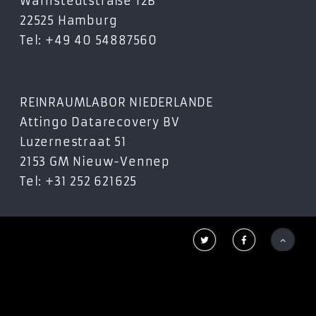
Warnstedtstraße 12B
MZ-V9P1T0CW
22525 Hamburg
MZ-V9P1T0GW
Tel: +49 40 54887560
MZ-V9P2T0BW
MZ-V9P2T0CW
MZ-V9P2T0GW
MZ-V9P4T0BW
REINRAUMLABOR NIEDERLANDE
MZ-V9P4T0CW
Attingo Datarecovery BV
MZ-V9P4T0GW
Luzernestraat 51
2153 GM Nieuw-Vennep
990 EVO Plus
Tel: +31 252 621625
MZ-V9S1T0B
MZ-V9S1T0BW
MZ-V9S2T0B



MZ-V9S2T0BW
MZ-V9S4T0B
MZ-V9S4T0BW
PM810